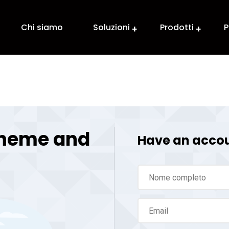
Chi siamo
Soluzioni
Prodotti
P
 theme and
Have an accou
s